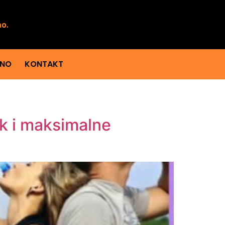
mo.
ENO
KONTAKT
ak i maksimalne