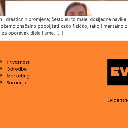
kih i drastičnih promjena; često su to male, dosljedne navik
žemo značajno poboljšati kako fizičko, tako i mentalno zd
e za oporavak tijela i uma. […]
Privatnost
Odredbe
Marketing
Saradnja
Evidentn