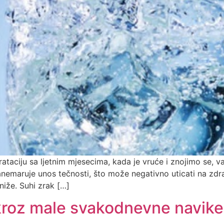
drataciju sa ljetnim mjesecima, kada je vruće i znojimo se, va
zanemaruje unos tečnosti, što može negativno uticati na zdra
niže. Suhi zrak […]
kroz male svakodnevne navike