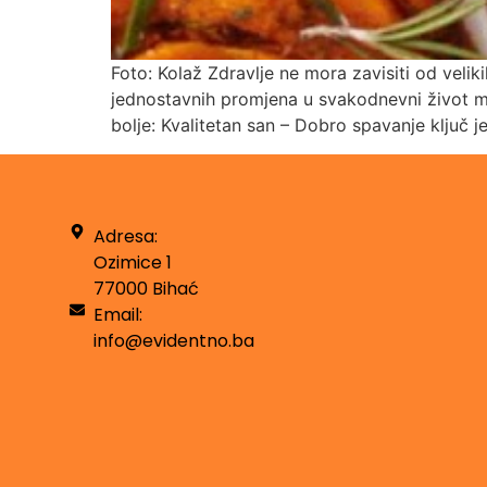
Foto: Kolaž Zdravlje ne mora zavisiti od veli
jednostavnih promjena u svakodnevni život mo
bolje: Kvalitetan san – Dobro spavanje ključ j
Adresa:
Ozimice 1
77000 Bihać
Email:
info@evidentno.ba