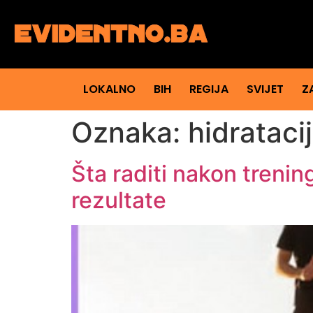
LOKALNO
BIH
REGIJA
SVIJET
Z
Oznaka:
hidrataci
Šta raditi nakon treni
rezultate