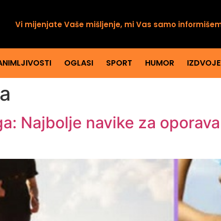
Vi mijenjate Vaše mišljenje, mi Vas samo informiše
ANIMLJIVOSTI
OGLASI
SPORT
HUMOR
IZDVOJ
ja
nga: Najbolje navike za oporav