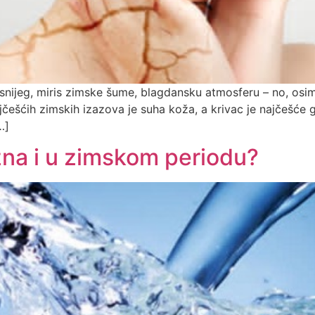
– snijeg, miris zimske šume, blagdansku atmosferu – no, os
šćih zimskih izazova je suha koža, a krivac je najčešće gri
…]
ažna i u zimskom periodu?