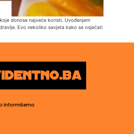
e koje donose najveće koristi. Uvođenjem
ravlje. Evo nekoliko savjeta kako se osjećati
o informišemo