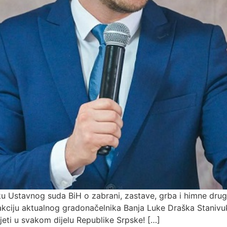
 Ustavnog suda BiH o zabrani, zastave, grba i himne druge
Reakciju aktualnog gradonačelnika Banja Luke Draška Stanivuk
djeti u svakom dijelu Republike Srpske! […]