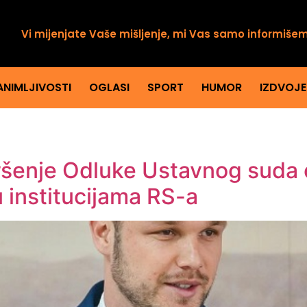
Vi mijenjate Vaše mišljenje, mi Vas samo informiše
ANIMLJIVOSTI
OGLASI
SPORT
HUMOR
IZDVOJ
ršenje Odluke Ustavnog suda o
 institucijama RS-a