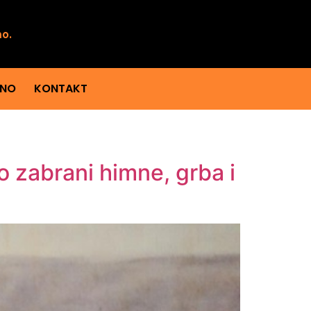
mo.
ENO
KONTAKT
 zabrani himne, grba i