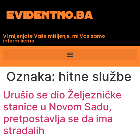
Vi mijenjate Vaše mišljenje, mi Vas samo
informišemo.
Oznaka:
hitne službe
Urušio se dio Željezničke
stanice u Novom Sadu,
pretpostavlja se da ima
stradalih