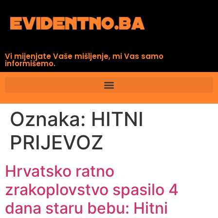
Vi mijenjate Vaše mišljenje, mi Vas samo
informišemo.
Oznaka:
HITNI
PRIJEVOZ
Hrvatsko ratno
zrakoplovstvo spasilo 4
dana staru bebu: Hitni