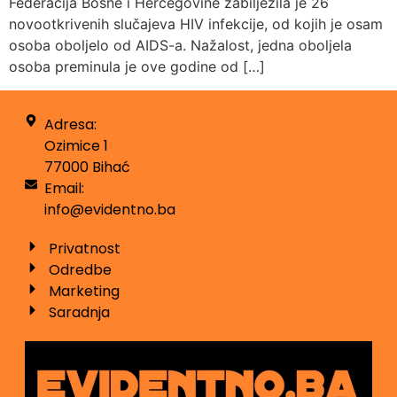
Federacija Bosne i Hercegovine zabilježila je 26
novootkrivenih slučajeva HIV infekcije, od kojih je osam
osoba oboljelo od AIDS-a. Nažalost, jedna oboljela
osoba preminula je ove godine od […]
Adresa:
Ozimice 1
77000 Bihać
Email:
info@evidentno.ba
Privatnost
Odredbe
Marketing
Saradnja