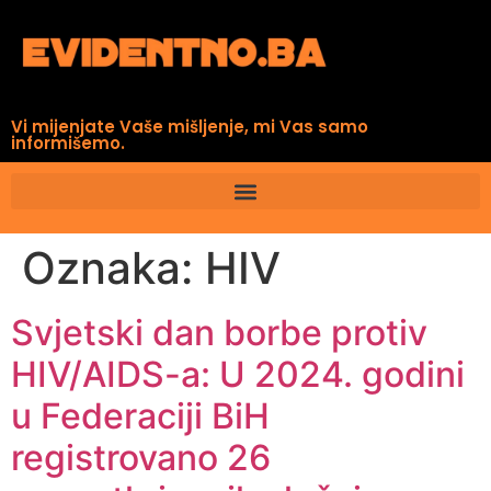
Vi mijenjate Vaše mišljenje, mi Vas samo
informišemo.
Oznaka:
HIV
Svjetski dan borbe protiv
HIV/AIDS-a: U 2024. godini
u Federaciji BiH
registrovano 26