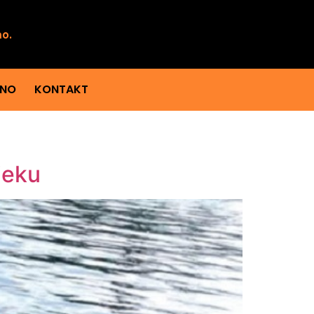
mo.
ENO
KONTAKT
jeku