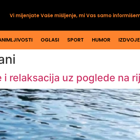
Vi mijenjate Vaše mišljenje, mi Vas samo informiše
ANIMLJIVOSTI
OGLASI
SPORT
HUMOR
IZDVOJ
ani
i relaksacija uz poglede na ri