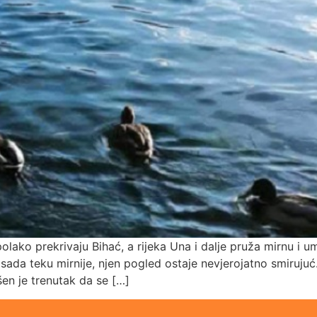
lako prekrivaju Bihać, a rijeka Una i dalje pruža mirnu i u
 sada teku mirnije, njen pogled ostaje nevjerojatno smiruju
ršen je trenutak da se […]