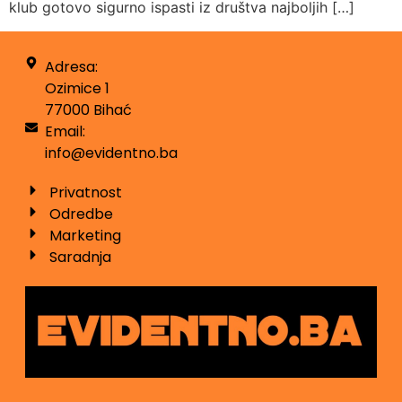
klub gotovo sigurno ispasti iz društva najboljih […]
Adresa:
Ozimice 1
77000 Bihać
Email:
info@evidentno.ba
Privatnost
Odredbe
Marketing
Saradnja