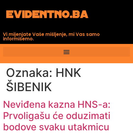
Vi mijenjate Vaše mišljenje, mi Vas samo
informišemo.
Oznaka:
HNK
ŠIBENIK
Neviđena kazna HNS-a:
Prvoligašu će oduzimati
bodove svaku utakmicu