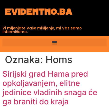
Vi mijenjate Vaše mišljenje, mi Vas samo
informišemo.
Oznaka:
Homs
Sirijski grad Hama pred
opkoljavanjem, elitne
jedinice vladinih snaga će
ga braniti do kraja