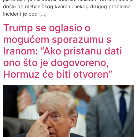
došlo do mehaničkog kvara ili nekog drugog problema.
Incident je pod […]
Trump se oglasio o
mogućem sporazumu s
Iranom: “Ako pristanu dati
ono što je dogovoreno,
Hormuz će biti otvoren”