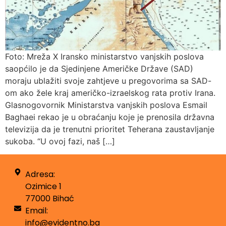
Foto: Mreža X Iransko ministarstvo vanjskih poslova
saopćilo je da Sjedinjene Američke Države (SAD)
moraju ublažiti svoje zahtjeve u pregovorima sa SAD-
om ako žele kraj američko-izraelskog rata protiv Irana.
Glasnogovornik Ministarstva vanjskih poslova Esmail
Baghaei rekao je u obraćanju koje je prenosila državna
televizija da je trenutni prioritet Teherana zaustavljanje
sukoba. “U ovoj fazi, naš […]
Adresa:
Ozimice 1
77000 Bihać
Email:
info@evidentno.ba