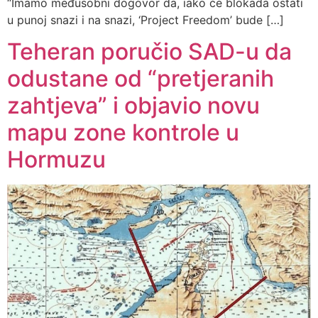
“Imamo međusobni dogovor da, iako će blokada ostati
u punoj snazi i na snazi, ‘Project Freedom’ bude […]
Teheran poručio SAD-u da
odustane od “pretjeranih
zahtjeva” i objavio novu
mapu zone kontrole u
Hormuzu