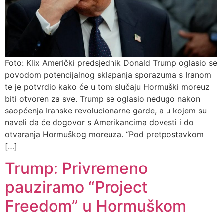
Foto: Klix Američki predsjednik Donald Trump oglasio se
povodom potencijalnog sklapanja sporazuma s Iranom
te je potvrdio kako će u tom slučaju Hormuški moreuz
biti otvoren za sve. Trump se oglasio nedugo nakon
saopćenja Iranske revolucionarne garde, a u kojem su
naveli da će dogovor s Amerikancima dovesti i do
otvaranja Hormuškog moreuza. “Pod pretpostavkom
[…]
Trump: Privremeno
pauziramo “Project
Freedom” u Hormuškom