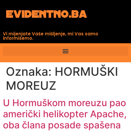
Vi mijenjate Vaše mišljenje, mi Vas samo
informišemo.
Oznaka:
HORMUŠKI
MOREUZ
U Hormuškom moreuzu pao
američki helikopter Apache,
oba člana posade spašena