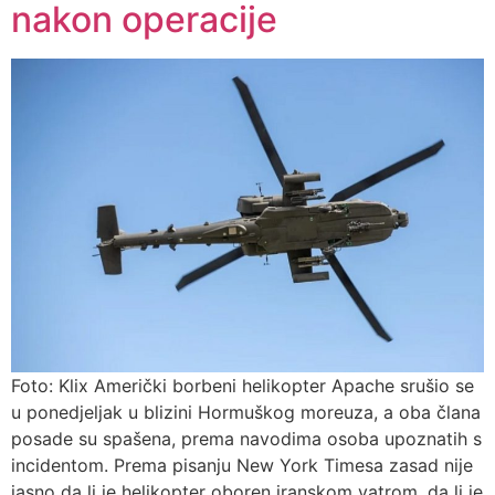
nakon operacije
Foto: Klix Američki borbeni helikopter Apache srušio se
u ponedjeljak u blizini Hormuškog moreuza, a oba člana
posade su spašena, prema navodima osoba upoznatih s
incidentom. Prema pisanju New York Timesa zasad nije
jasno da li je helikopter oboren iranskom vatrom, da li je