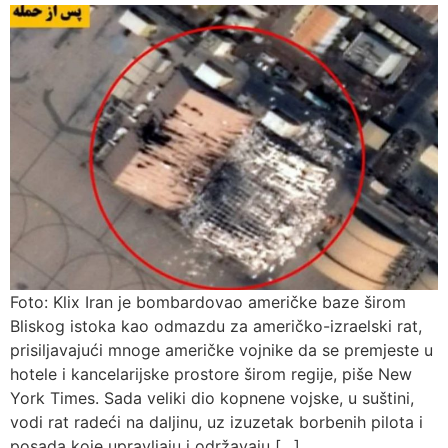
Foto: Klix Iran je bombardovao američke baze širom
Bliskog istoka kao odmazdu za američko-izraelski rat,
prisiljavajući mnoge američke vojnike da se premjeste u
hotele i kancelarijske prostore širom regije, piše New
York Times. Sada veliki dio kopnene vojske, u suštini,
vodi rat radeći na daljinu, uz izuzetak borbenih pilota i
posada koje upravljaju i održavaju […]