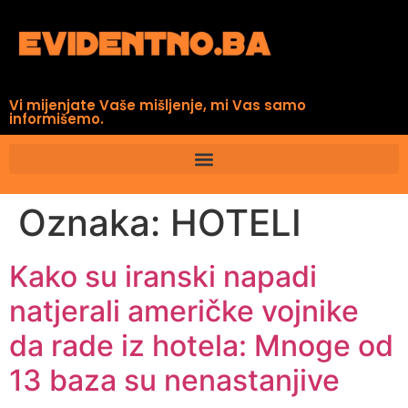
Vi mijenjate Vaše mišljenje, mi Vas samo
informišemo.
Oznaka:
HOTELI
Kako su iranski napadi
natjerali američke vojnike
da rade iz hotela: Mnoge od
13 baza su nenastanjive