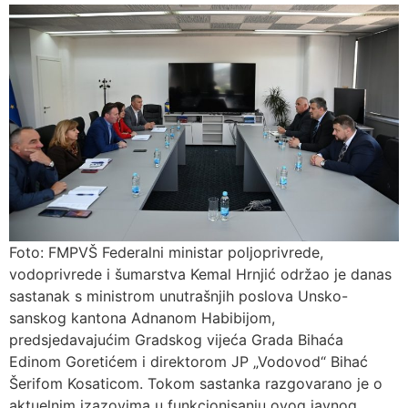
Foto: FMPVŠ Federalni ministar poljoprivrede,
vodoprivrede i šumarstva Kemal Hrnjić održao je danas
sastanak s ministrom unutrašnjih poslova Unsko-
sanskog kantona Adnanom Habibijom,
predsjedavajućim Gradskog vijeća Grada Bihaća
Edinom Goretićem i direktorom JP „Vodovod“ Bihać
Šerifom Kosaticom. Tokom sastanka razgovarano je o
aktuelnim izazovima u funkcionisanju ovog javnog