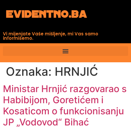
Vi mijenjate Vaše mišljenje, mi Vas samo
informišemo.
Oznaka:
HRNJIĆ
Ministar Hrnjić razgovarao s
Habibijom, Goretićem i
Kosaticom o funkcionisanju
JP „Vodovod“ Bihać