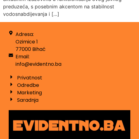
preduzeća, s posebnim akcentom na stabilnost
vodosnabdijevanja i […]
Adresa:
Ozimice 1
77000 Bihać
Email:
info@evidentno.ba
Privatnost
Odredbe
Marketing
Saradnja