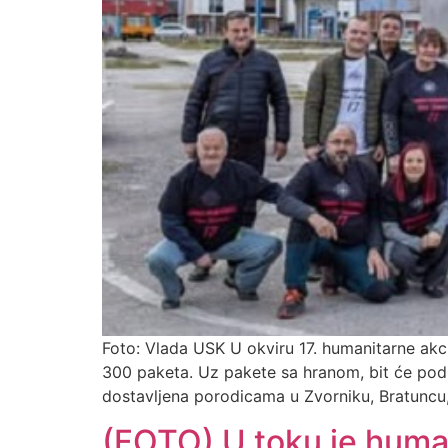
Foto: Vlada USK U okviru 17. humanitarne akci
300 paketa. Uz pakete sa hranom, bit će podij
dostavljena porodicama u Zvorniku, Bratuncu, 
(FOTO) U toku je huma