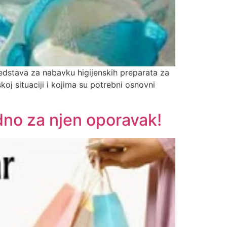
redstava za nabavku higijenskih preparata za
oj situaciji i kojima su potrebni osnovni
dno za njen oporavak!