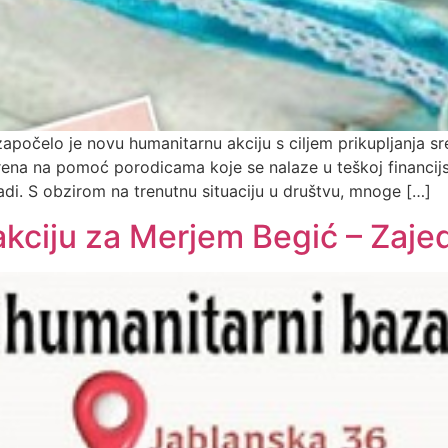
započelo je novu humanitarnu akciju s ciljem prikupljanja s
ena na pomoć porodicama koje se nalaze u teškoj financijsk
adi. S obzirom na trenutnu situaciju u društvu, mnoge […]
kciju za Merjem Begić – Zaje