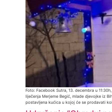
Foto: Facebook Sutra, 13. decembra u 11:30h, 
liječenja Merjeme Begić, mlade djevojke iz B
postavljena kućica u kojoj će se prodavati kol