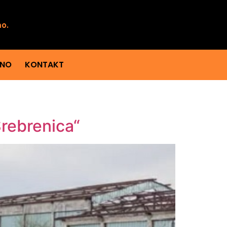
mo.
ENO
KONTAKT
Srebrenica“