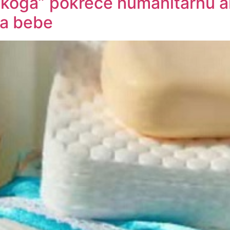
koga” pokreće humanitarnu a
za bebe