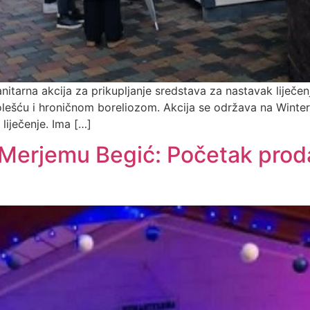
tarna akcija za prikupljanje sredstava za nastavak liječen
ešću i hroničnom boreliozom. Akcija se održava na Winter P
liječenje. Ima […]
 Merjemu Begić: Početak proda