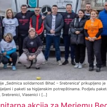
je „Sedmica solidarnosti Bihać – Srebrenica“ prikupljeno j
eljeni i paketi sa higijenskim potrepštinama. Podjelu paket
Srebrenici, Vlasenici i […]
nitarna akcija za Merjemu Be