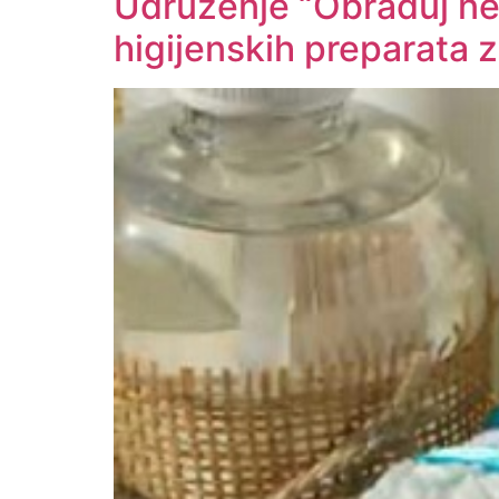
Udruženje “Obraduj ne
higijenskih preparata 