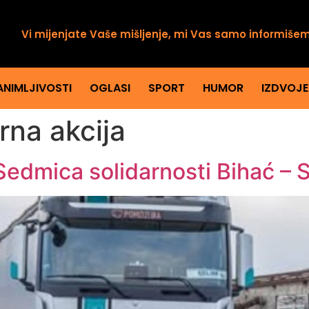
Vi mijenjate Vaše mišljenje, mi Vas samo informiše
ANIMLJIVOSTI
OGLASI
SPORT
HUMOR
IZDVOJ
rna akcija
Sedmica solidarnosti Bihać – 