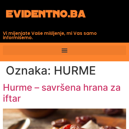
Vi mijenjate Vaše mišljenje, mi Vas samo
informišemo.
Oznaka:
HURME
Hurme – savršena hrana za
iftar