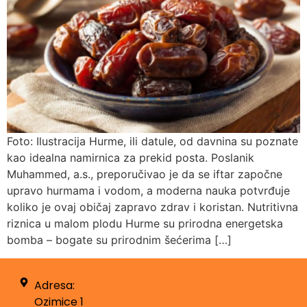
Foto: Ilustracija Hurme, ili datule, od davnina su poznate
kao idealna namirnica za prekid posta. Poslanik
Muhammed, a.s., preporučivao je da se iftar započne
upravo hurmama i vodom, a moderna nauka potvrđuje
koliko je ovaj običaj zapravo zdrav i koristan. Nutritivna
riznica u malom plodu Hurme su prirodna energetska
bomba – bogate su prirodnim šećerima […]
Adresa:
Ozimice 1