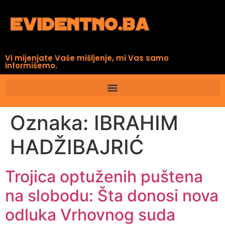
Vi mijenjate Vaše mišljenje, mi Vas samo
informišemo.
Oznaka:
IBRAHIM
HADŽIBAJRIĆ
Trojica optuženih puštena
na slobodu: Šta donosi nova
odluka Vrhovnog suda