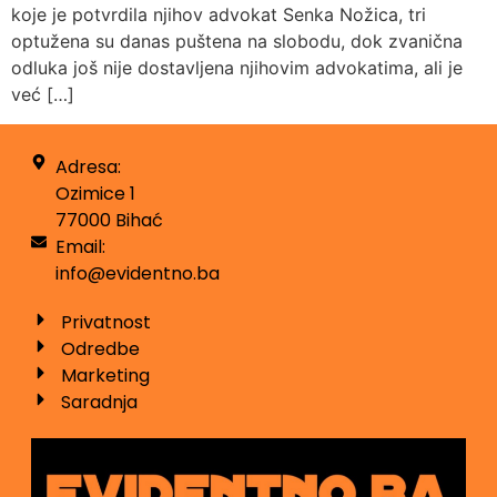
koje je potvrdila njihov advokat Senka Nožica, tri
optužena su danas puštena na slobodu, dok zvanična
odluka još nije dostavljena njihovim advokatima, ali je
već […]
Adresa:
Ozimice 1
77000 Bihać
Email:
info@evidentno.ba
Privatnost
Odredbe
Marketing
Saradnja