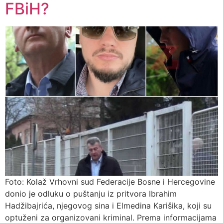
FBiH?
Foto: Kolaž Vrhovni sud Federacije Bosne i Hercegovine
donio je odluku o puštanju iz pritvora Ibrahim
Hadžibajrića, njegovog sina i Elmedina Karišika, koji su
optuženi za organizovani kriminal. Prema informacijama