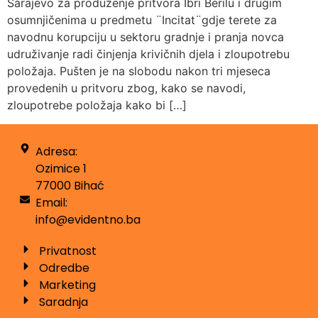
Sarajevo za produženje pritvora Ibri Berilu i drugim
osumnjičenima u predmetu ¨Incitat¨gdje terete za
navodnu korupciju u sektoru gradnje i pranja novca
udruživanje radi činjenja krivičnih djela i zloupotrebu
položaja. Pušten je na slobodu nakon tri mjeseca
provedenih u pritvoru zbog, kako se navodi,
zloupotrebe položaja kako bi […]
Adresa:
Ozimice 1
77000 Bihać
Email:
info@evidentno.ba
Privatnost
Odredbe
Marketing
Saradnja