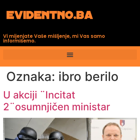
Vi mijenjate Vaše mišljenje, mi Vas samo
informišemo.
Oznaka:
ibro berilo
U akciji ¨Incitat
2¨osumnjičen ministar