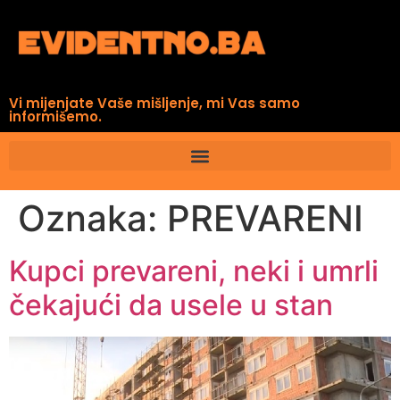
Vi mijenjate Vaše mišljenje, mi Vas samo
informišemo.
Oznaka:
PREVARENI
Kupci prevareni, neki i umrli
čekajući da usele u stan