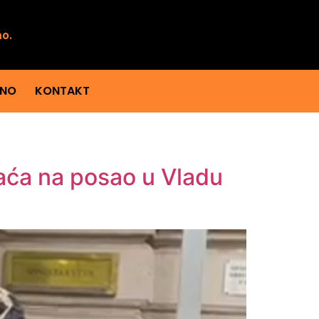
mo.
ENO
KONTAKT
raća na posao u Vladu