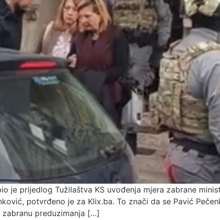
 je prijedlog Tužilaštva KS uvođenja mjera zabrane ministrici
ković, potvrđeno je za Klix.ba. To znači da se Pavić Pečen
lo zabranu preduzimanja […]