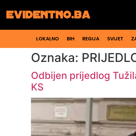
LOKALNO
BIH
REGIJA
SVIJET
Z
Oznaka:
PRIJEDL
Odbijen prijedlog Tuži
KS