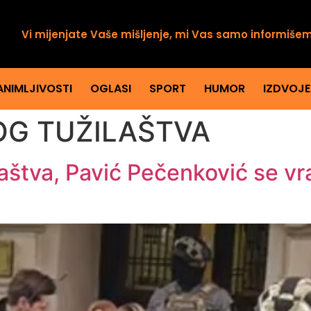
Vi mijenjate Vaše mišljenje, mi Vas samo informiše
ANIMLJIVOSTI
OGLASI
SPORT
HUMOR
IZDVOJ
OG TUŽILAŠTVA
laštva, Pavić Pečenković se v