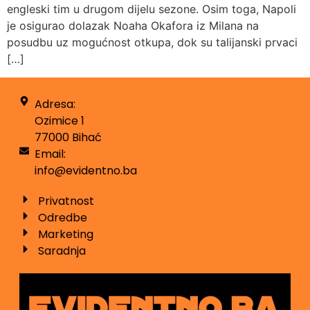
engleski tim u drugom dijelu sezone. Osim toga, Napoli
je osigurao dolazak Noaha Okafora iz Milana na
posudbu uz mogućnost otkupa, dok su talijanski prvaci
[…]
Adresa:
Ozimice 1
77000 Bihać
Email:
info@evidentno.ba
Privatnost
Odredbe
Marketing
Saradnja