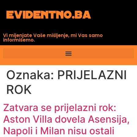
Vi mijenjate Vaše mišljenje, mi Vas samo
informišemo.
Oznaka:
PRIJELAZNI
ROK
Zatvara se prijelazni rok:
Aston Villa dovela Asensija,
Napoli i Milan nisu ostali