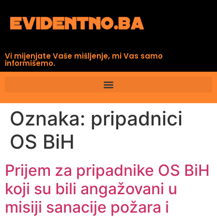
Vi mijenjate Vaše mišljenje, mi Vas samo
informišemo.
Oznaka:
pripadnici
OS BiH
Prijem za pripadnike OS BiH
koji su bili angažovani u
misiji sanacije požara i