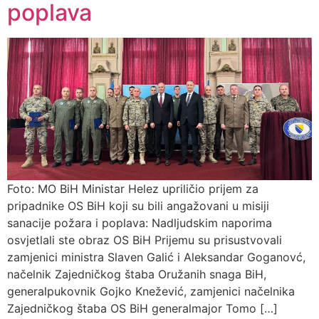
poplava
Foto: MO BiH Ministar Helez upriličio prijem za
pripadnike OS BiH koji su bili angažovani u misiji
sanacije požara i poplava: Nadljudskim naporima
osvjetlali ste obraz OS BiH Prijemu su prisustvovali
zamjenici ministra Slaven Galić i Aleksandar Goganovć,
načelnik Zajedničkog štaba Oružanih snaga BiH,
generalpukovnik Gojko Knežević, zamjenici načelnika
Zajedničkog štaba OS BiH generalmajor Tomo […]