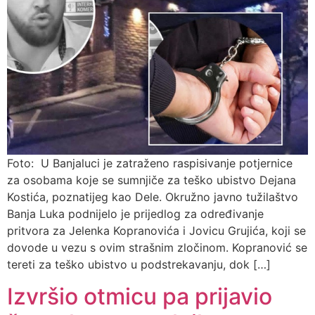
Foto: U Banjaluci je zatraženo raspisivanje potjernice
za osobama koje se sumnjiče za teško ubistvo Dejana
Kostića, poznatijeg kao Dele. Okružno javno tužilaštvo
Banja Luka podnijelo je prijedlog za određivanje
pritvora za Jelenka Kopranovića i Jovicu Grujića, koji se
dovode u vezu s ovim strašnim zločinom. Kopranović se
tereti za teško ubistvo u podstrekavanju, dok […]
Izvršio otmicu pa prijavio