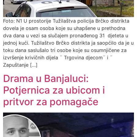
Foto: N1 U prostorije Tužilaštva policija Brčko distrikta
dovela je osam osoba koje su uhapšene u prethodna
dva dana u vezi sa slučajem pronađenog 31 djeteta u
jednoj kući. Tužilaštvo Brčko distrikta ja saopćilo da je u
toku dana saslušalo tri osobe koje su osumnjičene za
izvršenje krivičnih dijela ¨ Trgovina djecom¨ i ¨
Zapuštanje […]
Drama u Banjaluci:
Potjernica za ubicom i
pritvor za pomagače