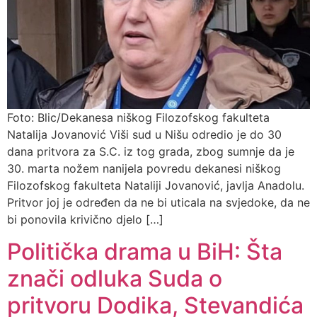
Foto: Blic/Dekanesa niškog Filozofskog fakulteta
Natalija Jovanović Viši sud u Nišu odredio je do 30
dana pritvora za S.C. iz tog grada, zbog sumnje da je
30. marta nožem nanijela povredu dekanesi niškog
Filozofskog fakulteta Nataliji Jovanović, javlja Anadolu.
Pritvor joj je određen da ne bi uticala na svjedoke, da ne
bi ponovila krivično djelo […]
Politička drama u BiH: Šta
znači odluka Suda o
pritvoru Dodika, Stevandića