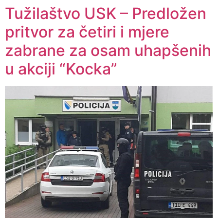
Tužilaštvo USK – Predložen
pritvor za četiri i mjere
zabrane za osam uhapšenih
u akciji “Kocka”