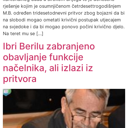
rješenje kojim je osumnjičenom četrdesettrogodišnjem
M.B. određen tridesetodnevni pritvor zbog bojazni da bi
na slobodi mogao ometati krivični postupak utjecajem
na svjedoke i da bi mogao ponovo počini krivično djelo.
Na teret mu se […]
Ibri Berilu zabranjeno
obavljanje funkcije
načelnika, ali izlazi iz
pritvora