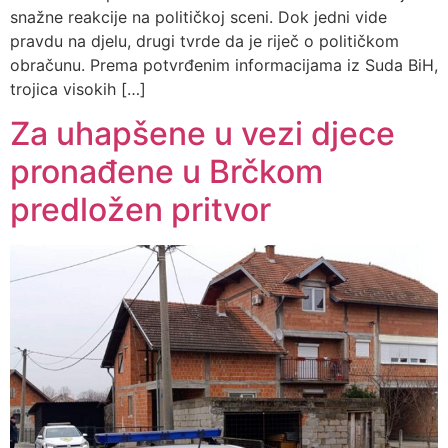
snažne reakcije na političkoj sceni. Dok jedni vide
pravdu na djelu, drugi tvrde da je riječ o političkom
obračunu. Prema potvrđenim informacijama iz Suda BiH,
trojica visokih […]
Za uhapšene u vezi djece
pronađene u Brčkom
predložen pritvor