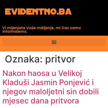
Vi mijenjate Vaše mišljenje, mi Vas samo
informišemo.
Oznaka:
pritvor
Nakon haosa u Velikoj
Kladuši Jasmin Ponjević i
njegov maloljetni sin dobili
mjesec dana pritvora