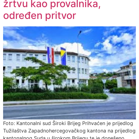
žrtvu kao provalnika,
određen pritvor
Foto: Kantonalni sud Široki Brijeg Prihvaćen je prijedlog
Tužilaštva Zapadnohercegovačkog kantona na prijedlog
kantonalnog Suda u širokom Brijegu te je donešeno