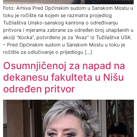
Foto: Arhiva Pred Općinskim sudom u Sanskom Mostu u
toku je ročište na kojem se razmatra projedlog
Tužilaštva Unsko-sanskog kantona o određivanju
pritvora i mjerama zabrane za određen broj uhapšenih u
akciji “Kocka”, potvrđeno je za “Avaz” iz Tužilaštva USK.
– Pred Općinskim sudom u Sanskom Mostu u toku je
ročište za odlučivanje o prijedlogu […]
Osumnjičenoj za napad na
dekanesu fakulteta u Nišu
određen pritvor