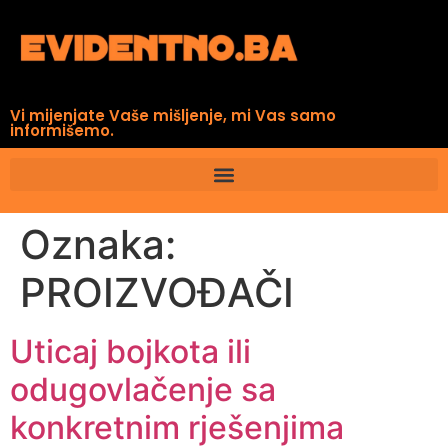
Vi mijenjate Vaše mišljenje, mi Vas samo
informišemo.
Oznaka:
PROIZVOĐAČI
Uticaj bojkota ili
odugovlačenje sa
konkretnim rješenjima