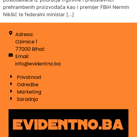
prehrambenih proizvođača kao i premijer FBiH Nermin
Nikšić te federalni ministar […]
Adresa:
Ozimice 1
77000 Bihać
Email:
info@evidentno.ba
Privatnost
Odredbe
Marketing
Saradnja