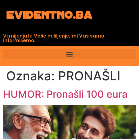
Vi mijenjate Vaše mišljenje, mi Vas samo
informišemo.
Oznaka:
PRONAŠLI
HUMOR: Pronašli 100 eura