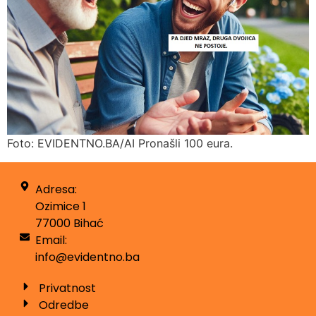
Foto: EVIDENTNO.BA/AI Pronašli 100 eura.
Adresa:
Ozimice 1
77000 Bihać
Email:
info@evidentno.ba
Privatnost
Odredbe