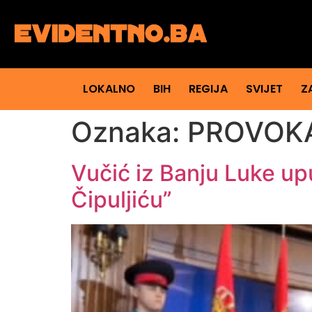
LOKALNO
BIH
REGIJA
SVIJET
Z
Oznaka:
PROVOKA
Vučić iz Banju Luke up
Čipuljiću”