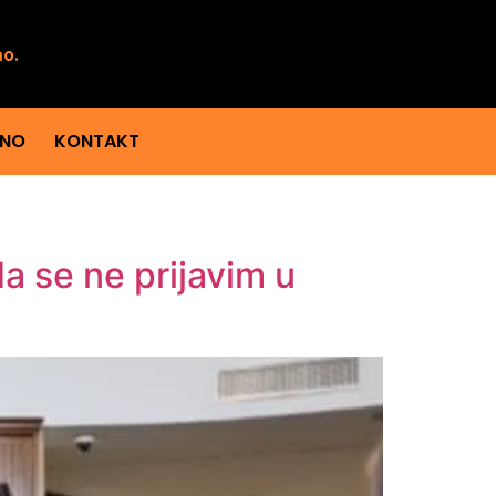
mo.
ENO
KONTAKT
a se ne prijavim u