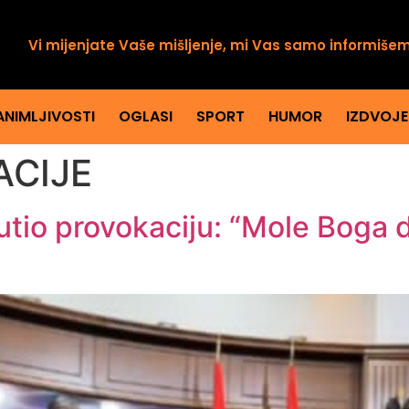
Vi mijenjate Vaše mišljenje, mi Vas samo informiše
ANIMLJIVOSTI
OGLASI
SPORT
HUMOR
IZDVOJ
CIJE
utio provokaciju: “Mole Boga d