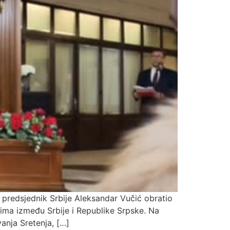
predsjednik Srbije Aleksandar Vučić obratio
osima između Srbije i Republike Srpske. Na
anja Sretenja, […]