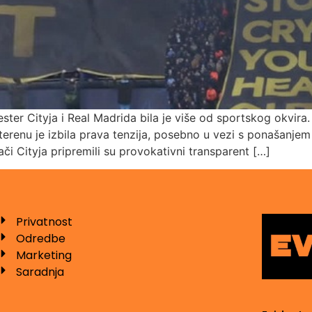
er Cityja i Real Madrida bila je više od sportskog okvira. K
a terenu je izbila prava tenzija, posebno u vezi s ponašan
či Cityja pripremili su provokativni transparent […]
Privatnost
Odredbe
Marketing
Saradnja