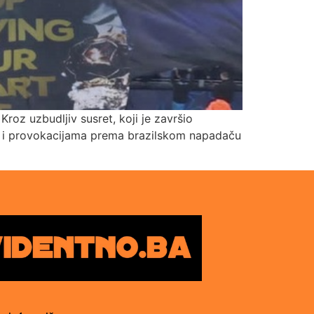
roz uzbudljiv susret, koji je završio
jem i provokacijama prema brazilskom napadaču