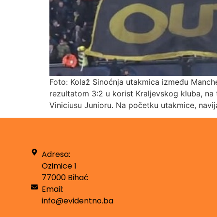
Foto: Kolaž Sinoćnja utakmica između Manchest
rezultatom 3:2 u korist Kraljevskog kluba, n
Viniciusu Junioru. Na početku utakmice, navija
Adresa:
Ozimice 1
77000 Bihać
Email:
info@evidentno.ba