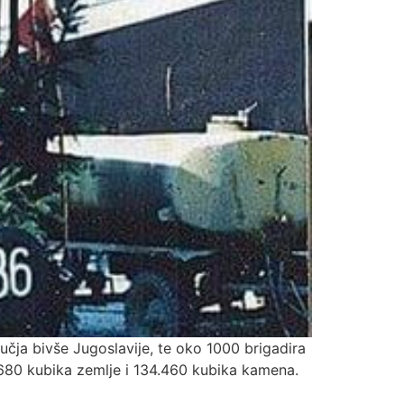
čja bivše Jugoslavije, te oko 1000 brigadira
1.680 kubika zemlje i 134.460 kubika kamena.