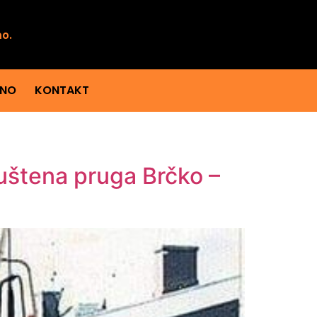
mo.
ENO
KONTAKT
uštena pruga Brčko –