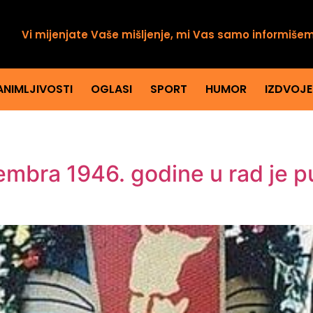
Vi mijenjate Vaše mišljenje, mi Vas samo informiše
ANIMLJIVOSTI
OGLASI
SPORT
HUMOR
IZDVOJ
embra 1946. godine u rad je p