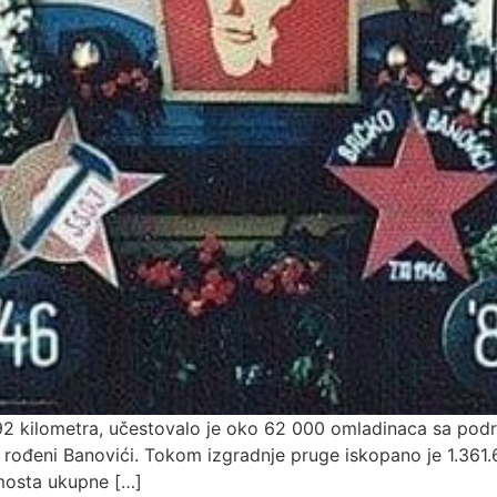
2 kilometra, učestovalo je oko 62 000 omladinaca sa podru
i, rođeni Banovići. Tokom izgradnje pruge iskopano je 1.36
 mosta ukupne […]