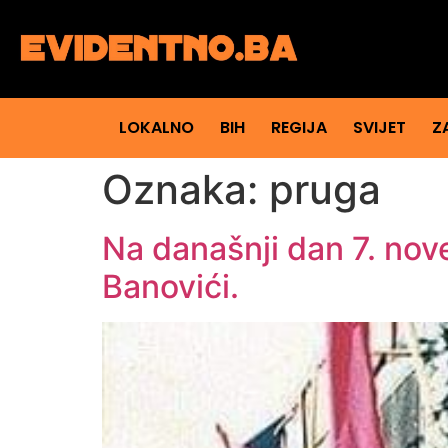
LOKALNO
BIH
REGIJA
SVIJET
Z
Oznaka:
pruga
Na današnji dan 7. nov
Banovići.