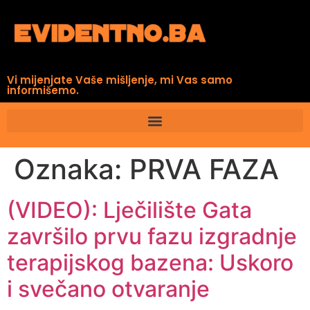
Vi mijenjate Vaše mišljenje, mi Vas samo
informišemo.
Oznaka:
PRVA FAZA
(VIDEO): Lječilište Gata
završilo prvu fazu izgradnje
terapijskog bazena: Uskoro
i svečano otvaranje