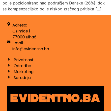
polje pozicionirano nad područjem Danske (26%), dok
se kompenzacijsko polje niskog zračnog pritiska […]
Adresa:
Ozimice 1
77000 Bihać
Email:
info@evidentno.ba
Privatnost
Odredbe
Marketing
Saradnja