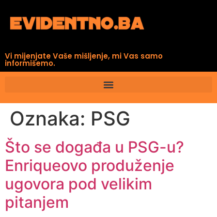
Vi mijenjate Vaše mišljenje, mi Vas samo
informišemo.
Oznaka:
PSG
Što se događa u PSG-u?
Enriqueovo produženje
ugovora pod velikim
pitanjem