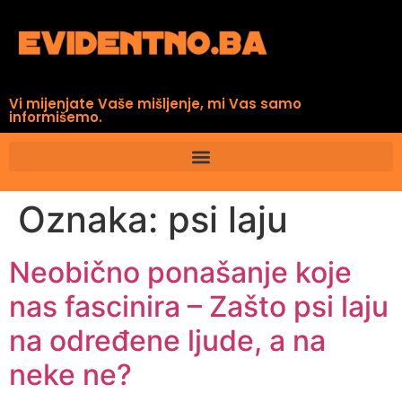
Vi mijenjate Vaše mišljenje, mi Vas samo
informišemo.
Oznaka:
psi laju
Neobično ponašanje koje
nas fascinira – Zašto psi laju
na određene ljude, a na
neke ne?