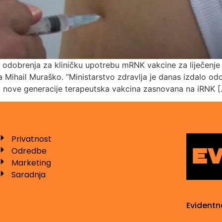
 je odobrenja za kliničku upotrebu mRNK vakcine za liječen
lja Mihail Muraško. “Ministarstvo zdravlja je danas izdalo o
aka nove generacije terapeutska vakcina zasnovana na iRNK 
Privatnost
Odredbe
Marketing
Saradnja
Evidentn