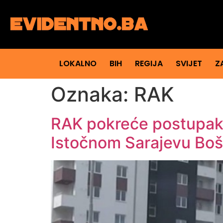
LOKALNO
BIH
REGIJA
SVIJET
Z
Oznaka:
RAK
RAK pokreće postupak 
Istočnom Sarajevu Bo