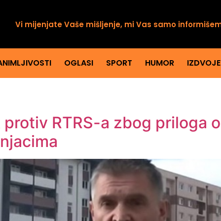
Vi mijenjate Vaše mišljenje, mi Vas samo informiše
ANIMLJIVOSTI
OGLASI
SPORT
HUMOR
IZDVOJ
protiv RTRS-a zbog priloga o 
šnjacima