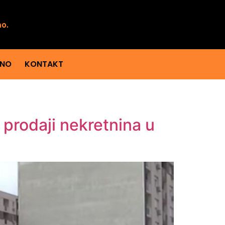
mo.
ENO
KONTAKT
prodaji nekretnina u