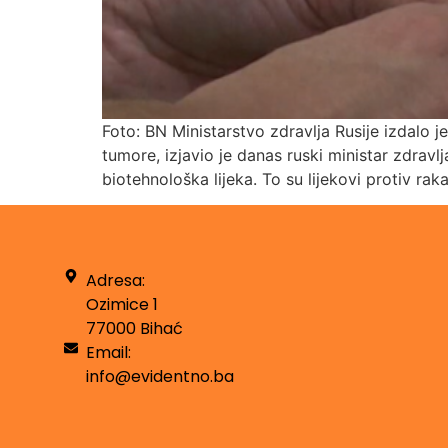
Foto: BN Ministarstvo zdravlja Rusije izdalo
tumore, izjavio je danas ruski ministar zdrav
biotehnološka lijeka. To su lijekovi protiv r
Adresa:
Ozimice 1
77000 Bihać
Email:
info@evidentno.ba