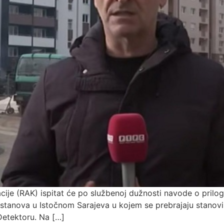
ije (RAK) ispitat će po službenoj dužnosti navode o prilog
tanova u Istočnom Sarajeva u kojem se prebrajaju stanovi k
Detektoru. Na […]