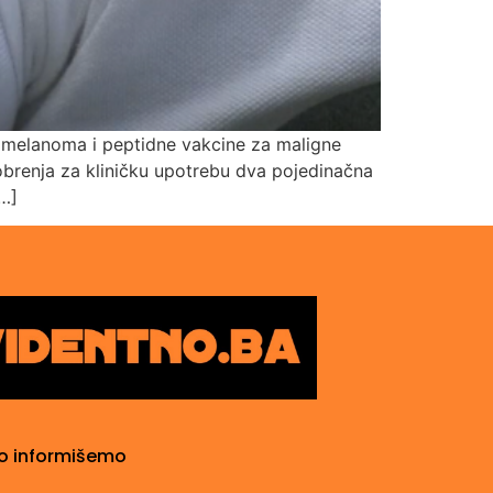
je melanoma i peptidne vakcine za maligne
dobrenja za kliničku upotrebu dva pojedinačna
[…]
o informišemo