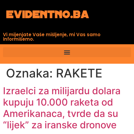
Vi mijenjate Vaše mišljenje, mi Vas samo
informišemo.
Oznaka:
RAKETE
Izraelci za milijardu dolara
kupuju 10.000 raketa od
Amerikanaca, tvrde da su
“lijek” za iranske dronove