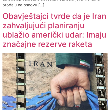
prodaju na osnovu […]
Obavještajci tvrde da je Iran
zahvaljujući planiranju
ublažio američki udar: Imaju
značajne rezerve raketa