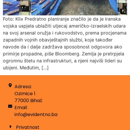
Foto: Klix Predratno planiranje značilo je da je iranska
vojska uspjela ublažiti utjecaj američko-izraelskih udara
na svoj arsenal oružja i rukovodstvo, prema procjenama
zapadnih vojnih obavještajnih službi, koje također
navode da i dalje zadržava sposobnost odgovora ako
primirje propadne, piše Bloomberg. Zemlja je pretrpjela
ogromnu štetu na infrastrukturi, a njeni najviši lideri su
ubijeni. Međutim, […]
Adresa:
Ozimice 1
77000 Bihać
Email:
info@evidentno.ba
Privatnost