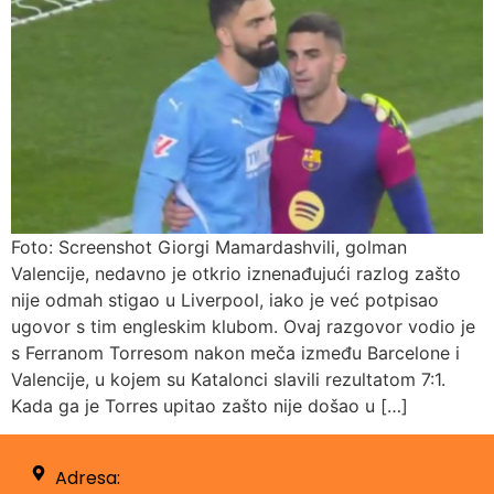
Foto: Screenshot Giorgi Mamardashvili, golman
Valencije, nedavno je otkrio iznenađujući razlog zašto
nije odmah stigao u Liverpool, iako je već potpisao
ugovor s tim engleskim klubom. Ovaj razgovor vodio je
s Ferranom Torresom nakon meča između Barcelone i
Valencije, u kojem su Katalonci slavili rezultatom 7:1.
Kada ga je Torres upitao zašto nije došao u […]
Adresa: