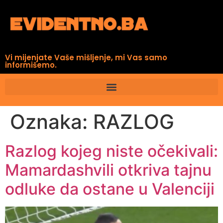
Vi mijenjate Vaše mišljenje, mi Vas samo
informišemo.
Oznaka:
RAZLOG
Razlog kojeg niste očekivali:
Mamardashvili otkriva tajnu
odluke da ostane u Valenciji