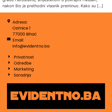
nakon što je prethodni vlasnik preminuo. Kako su […]
Adresa:
Ozimice 1
77000 Bihać
Email:
info@evidentno.ba
Privatnost
Odredbe
Marketing
Saradnja