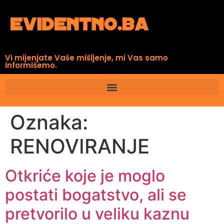
Vi mijenjate Vaše mišljenje, mi Vas samo
informišemo.
Oznaka:
RENOVIRANJE
Otkriće koje je moglo
postati bogatstvo, ali se
pretvorilo u veliku kaznu