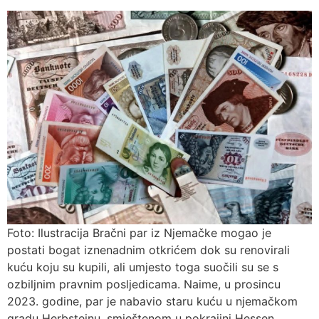
Foto: Ilustracija Bračni par iz Njemačke mogao je
postati bogat iznenadnim otkrićem dok su renovirali
kuću koju su kupili, ali umjesto toga suočili su se s
ozbiljnim pravnim posljedicama. Naime, u prosincu
2023. godine, par je nabavio staru kuću u njemačkom
gradu Herbsteinu, smještenom u pokrajini Hessen,