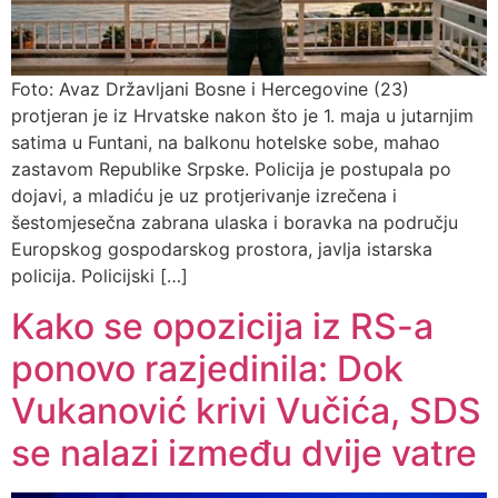
Foto: Avaz Državljani Bosne i Hercegovine (23)
protjeran je iz Hrvatske nakon što je 1. maja u jutarnjim
satima u Funtani, na balkonu hotelske sobe, mahao
zastavom Republike Srpske. Policija je postupala po
dojavi, a mladiću je uz protjerivanje izrečena i
šestomjesečna zabrana ulaska i boravka na području
Europskog gospodarskog prostora, javlja istarska
policija. Policijski […]
Kako se opozicija iz RS-a
ponovo razjedinila: Dok
Vukanović krivi Vučića, SDS
se nalazi između dvije vatre