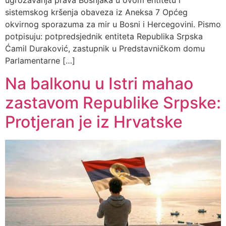
ugrožavanja prava Bošnjaka u ovom entitetu i
sistemskog kršenja obaveza iz Aneksa 7 Općeg
okvirnog sporazuma za mir u Bosni i Hercegovini. Pismo
potpisuju: potpredsjednik entiteta Republika Srpska
Ćamil Duraković, zastupnik u Predstavničkom domu
Parlamentarne […]
Na balkonu u Istri mahao
zastavom Republike Srpske:
Protjeran je iz Hrvatske