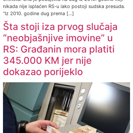
nikada nije isplaćen RS-u iako postoji sudska presuda.
“Iz 2010. godine dug prema […]
Šta stoji iza prvog slučaja
“neobjašnjive imovine” u
RS: Građanin mora platiti
345.000 KM jer nije
dokazao porijeklo