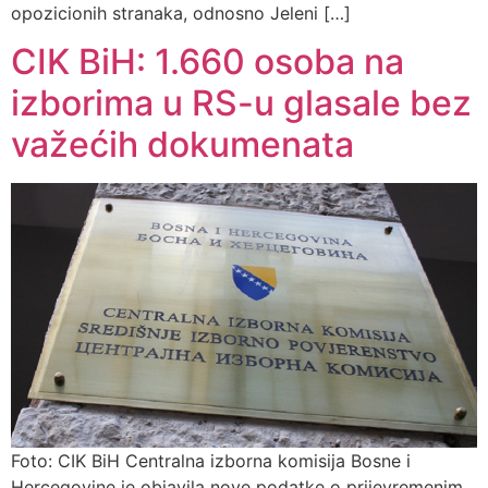
opozicionih stranaka, odnosno Jeleni […]
CIK BiH: 1.660 osoba na
izborima u RS-u glasale bez
važećih dokumenata
Foto: CIK BiH Centralna izborna komisija Bosne i
Hercegovine je objavila nove podatke o prijevremenim