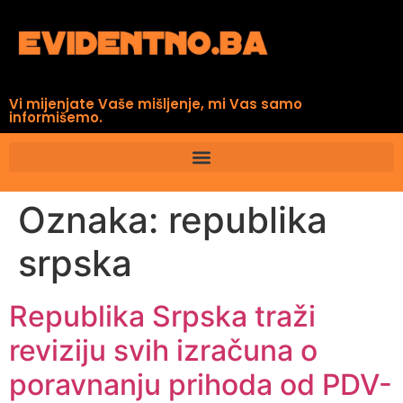
Vi mijenjate Vaše mišljenje, mi Vas samo
informišemo.
Oznaka:
republika
srpska
Republika Srpska traži
reviziju svih izračuna o
poravnanju prihoda od PDV-