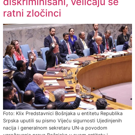
diskriminisani, veličaju se
ratni zločinci
Foto: Klix Predstavnici Bošnjaka u entitetu Republika
Srpska uputili su pismo Vijeću sigurnosti Ujedinjenih
nacija i generalnom sekretaru UN-a povodom