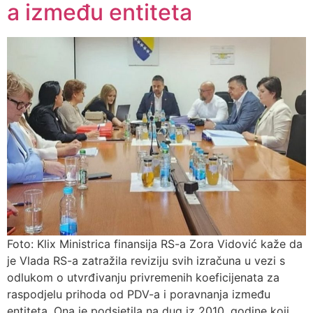
a između entiteta
Foto: Klix Ministrica finansija RS-a Zora Vidović kaže da
je Vlada RS-a zatražila reviziju svih izračuna u vezi s
odlukom o utvrđivanju privremenih koeficijenata za
raspodjelu prihoda od PDV-a i poravnanja između
entiteta. Ona je podsjetila na dug iz 2010. godine koji