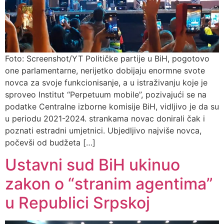
Foto: Screenshot/YT Političke partije u BiH, pogotovo
one parlamentarne, nerijetko dobijaju enormne svote
novca za svoje funkcionisanje, a u istraživanju koje je
sproveo Institut “Perpetuum mobile”, pozivajući se na
podatke Centralne izborne komisije BiH, vidljivo je da su
u periodu 2021-2024. strankama novac donirali čak i
poznati estradni umjetnici. Ubjedljivo najviše novca,
počevši od budžeta […]
Ustavni sud BiH ukinuo
zakon o “stranim agentima”
u Republici Srpskoj