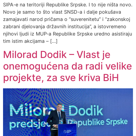
SIPA-e na teritoriji Republike Srpske. I to nije ništa novo.
Novo je samo to što vlast SNSD-a i dalje pokušava
zamajavati narod pričama o “suverenitetu” i “zakonskoj
zabrani djelovanja državnih institucija”, a istovremeno
njihovi ljudi iz MUP-a Republike Srpske uredno asistiraju
tim istim akcijama – […]
Milorad Dodik – Vlast je
onemogućena da radi velike
projekte, za sve kriva BiH