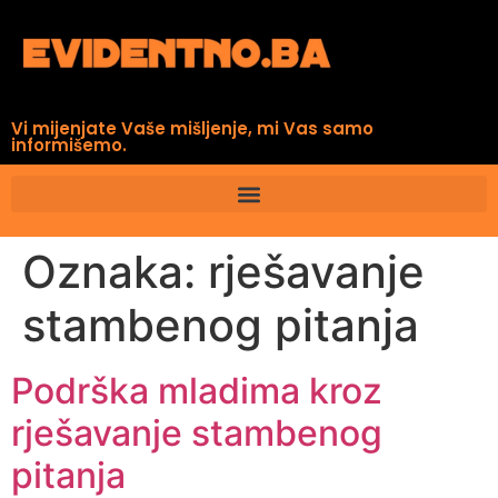
Vi mijenjate Vaše mišljenje, mi Vas samo
informišemo.
Oznaka:
rješavanje
stambenog pitanja
Podrška mladima kroz
rješavanje stambenog
pitanja