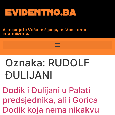
Vi mijenjate Vaše mišljenje, mi Vas samo
informišemo.
Oznaka:
RUDOLF
ĐULIJANI
Dodik i Đulijani u Palati
predsjednika, ali i Gorica
Dodik koja nema nikakvu