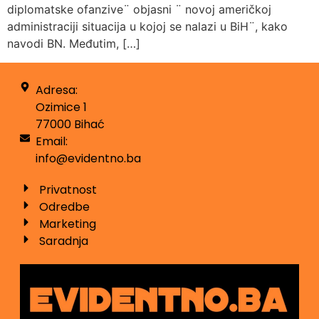
diplomatske ofanzive¨ objasni ¨ novoj američkoj
administraciji situacija u kojoj se nalazi u BiH¨, kako
navodi BN. Međutim, […]
Adresa:
Ozimice 1
77000 Bihać
Email:
info@evidentno.ba
Privatnost
Odredbe
Marketing
Saradnja