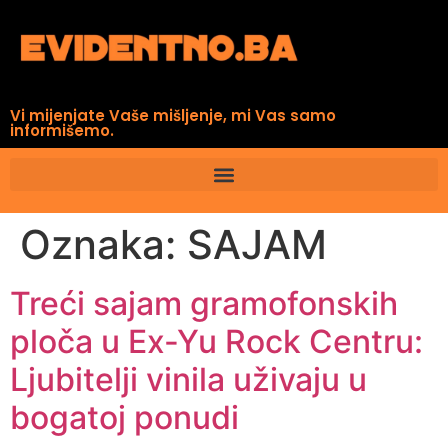
Vi mijenjate Vaše mišljenje, mi Vas samo
informišemo.
Oznaka:
SAJAM
Treći sajam gramofonskih
ploča u Ex-Yu Rock Centru:
Ljubitelji vinila uživaju u
bogatoj ponudi