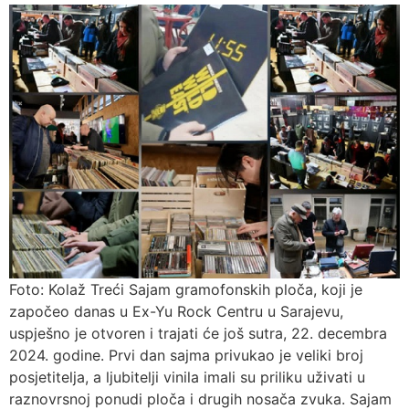
Foto: Kolaž Treći Sajam gramofonskih ploča, koji je
započeo danas u Ex-Yu Rock Centru u Sarajevu,
uspješno je otvoren i trajati će još sutra, 22. decembra
2024. godine. Prvi dan sajma privukao je veliki broj
posjetitelja, a ljubitelji vinila imali su priliku uživati u
raznovrsnoj ponudi ploča i drugih nosača zvuka. Sajam