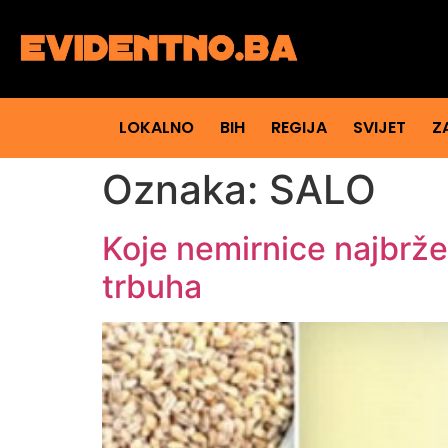
LOKALNO
BIH
REGIJA
SVIJET
Z
Oznaka:
SALO
Koje nemirnice najbrže
trbuha