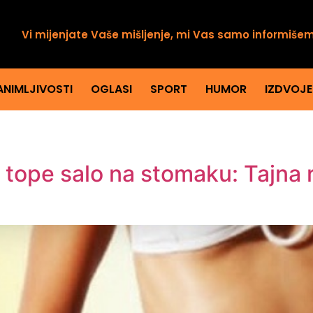
Vi mijenjate Vaše mišljenje, mi Vas samo informiše
ANIMLJIVOSTI
OGLASI
SPORT
HUMOR
IZDVOJ
 tope salo na stomaku: Tajna