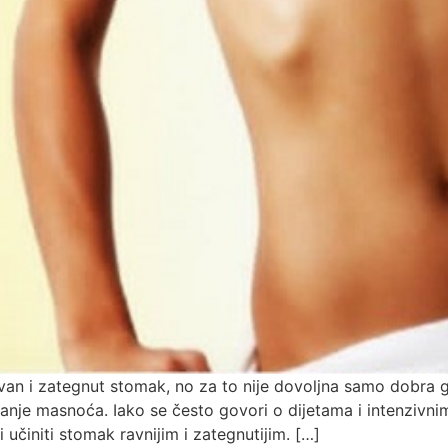
ravan i zategnut stomak, no za to nije dovoljna samo dobra g
evanje masnoća. Iako se često govori o dijetama i intenzivn
 učiniti stomak ravnijim i zategnutijim. […]