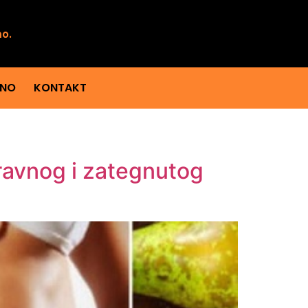
mo.
ENO
KONTAKT
 ravnog i zategnutog