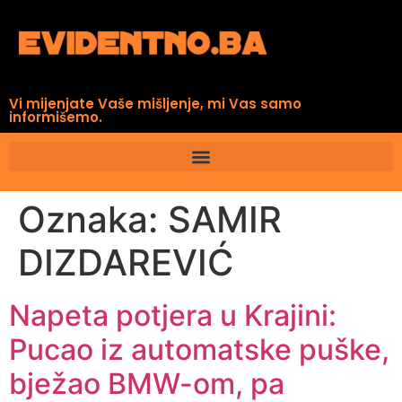
Vi mijenjate Vaše mišljenje, mi Vas samo
informišemo.
Oznaka:
SAMIR
DIZDAREVIĆ
Napeta potjera u Krajini:
Pucao iz automatske puške,
bježao BMW-om, pa