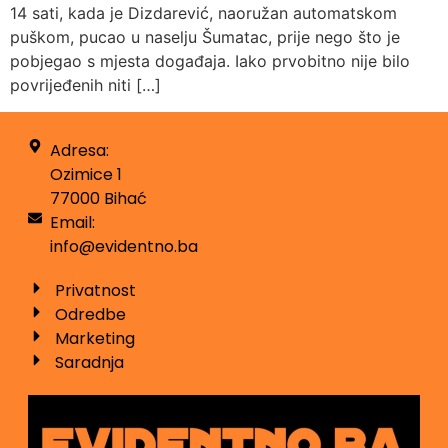
14 sati, kada je Dizdarević, naoružan automatskom
puškom, pucao u naselju Šumatac, prije nego što je
pobjegao s mjesta događaja. Iako prvobitno nije bilo
povrijeđenih niti […]
Adresa:
Ozimice 1
77000 Bihać
Email:
info@evidentno.ba
Privatnost
Odredbe
Marketing
Saradnja