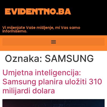
Vi mijenjate Vaše mišljenje, mi Vas samo
informišemo.
Oznaka:
SAMSUNG
Umjetna inteligencija:
Samsung planira uložiti 310
milijardi dolara