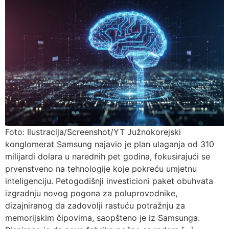
Foto: Ilustracija/Screenshot/YT Južnokorejski
konglomerat Samsung najavio je plan ulaganja od 310
milijardi dolara u narednih pet godina, fokusirajući se
prvenstveno na tehnologije koje pokreću umjetnu
inteligenciju. Petogodišnji investicioni paket obuhvata
izgradnju novog pogona za poluprovodnike,
dizajniranog da zadovolji rastuću potražnju za
memorijskim čipovima, saopšteno je iz Samsunga.