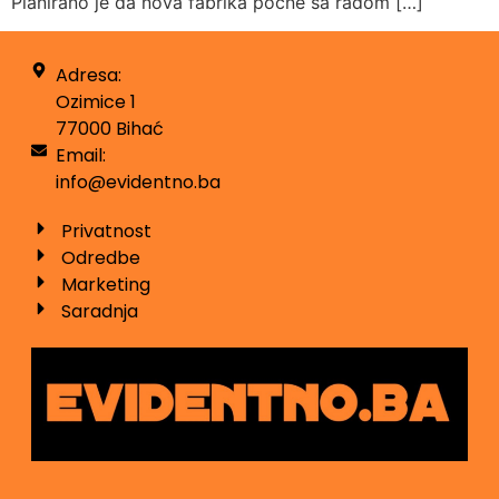
Planirano je da nova fabrika počne sa radom […]
Adresa:
Ozimice 1
77000 Bihać
Email:
info@evidentno.ba
Privatnost
Odredbe
Marketing
Saradnja