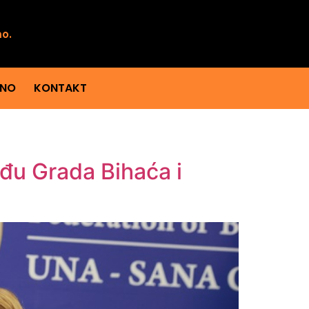
mo.
ENO
KONTAKT
eđu Grada Bihaća i