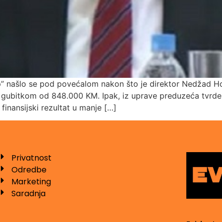
p” našlo se pod povećalom nakon što je direktor Nedžad Hol
 gubitkom od 848.000 KM. Ipak, iz uprave preduzeća tvrde 
finansijski rezultat u manje […]
Privatnost
Odredbe
Marketing
Saradnja