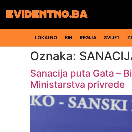
LOKALNO
BIH
REGIJA
SVIJET
Z
Oznaka:
SANACIJ
Sanacija puta Gata – B
Ministarstva privrede