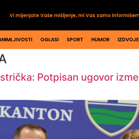
Vi mijenjate Vaše mišljenje, mi Vas samo informiše
ANIMLJIVOSTI
OGLASI
SPORT
HUMOR
IZDVOJ
A
istrička: Potpisan ugovor izm