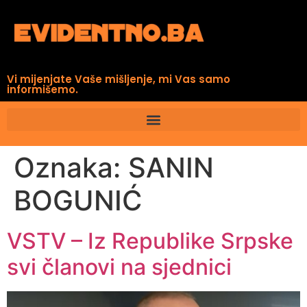
Vi mijenjate Vaše mišljenje, mi Vas samo
informišemo.
Oznaka:
SANIN
BOGUNIĆ
VSTV – Iz Republike Srpske
svi članovi na sjednici