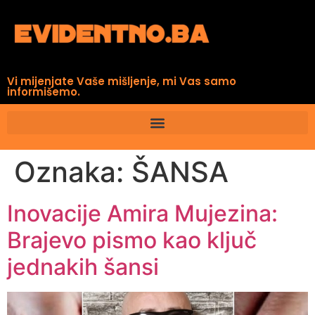
Vi mijenjate Vaše mišljenje, mi Vas samo
informišemo.
Oznaka:
ŠANSA
Inovacije Amira Mujezina:
Brajevo pismo kao ključ
jednakih šansi