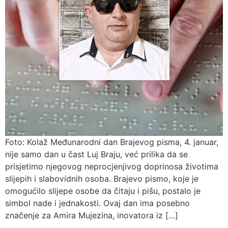
Foto: Kolaž Međunarodni dan Brajevog pisma, 4. januar,
nije samo dan u čast Luj Braju, već prilika da se
prisjetimo njegovog neprocjenjivog doprinosa životima
slijepih i slabovidnih osoba. Brajevo pismo, koje je
omogućilo slijepe osobe da čitaju i pišu, postalo je
simbol nade i jednakosti. Ovaj dan ima posebno
značenje za Amira Mujezina, inovatora iz […]