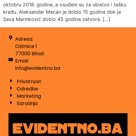
oktobru 2018. godine, a osuđeni su za ubistvo i tešku
krađu. Aleksandar Macan je dobio 15 godina dok je
Sava Marinković dobio 45 godina zatvora. […]
Adresa:
Ozimice 1
77000 Bihać
Email:
info@evidentno.ba
Privatnost
Odredbe
Marketing
Saradnja