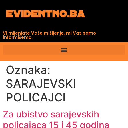
Vi mijenjate Vaše mišljenje, mi Vas samo
informišemo.
Oznaka:
SARAJEVSKI
POLICAJCI
Za ubistvo sarajevskih
policajaca 15 i 45 godina