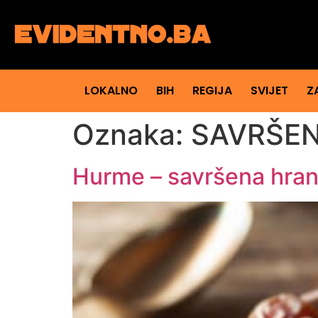
LOKALNO
BIH
REGIJA
SVIJET
Z
Oznaka:
SAVRŠE
Hurme – savršena hrana