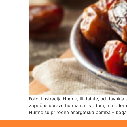
Foto: Ilustracija Hurme, ili datule, od davnin
započne upravo hurmama i vodom, a moderna n
Hurme su prirodna energetska bomba – bogat