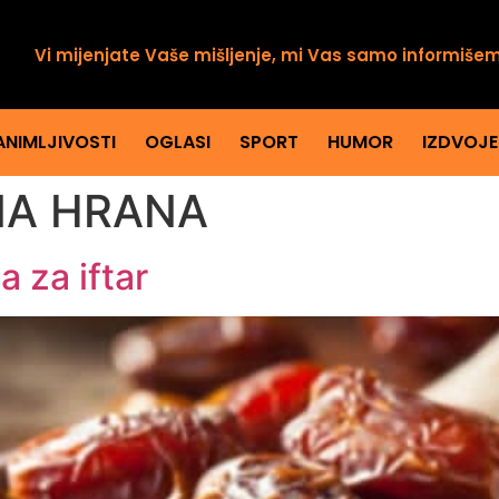
Vi mijenjate Vaše mišljenje, mi Vas samo informiše
ANIMLJIVOSTI
OGLASI
SPORT
HUMOR
IZDVOJ
NA HRANA
 za iftar