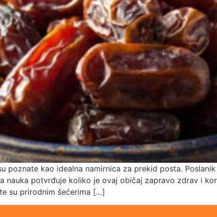
a su poznate kao idealna namirnica za prekid posta. Poslani
auka potvrđuje koliko je ovaj običaj zapravo zdrav i kori
e su prirodnim šećerima […]