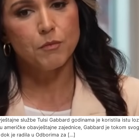
eštajne službe Tulsi Gabbard godinama je koristila istu lo
čelu američke obavještajne zajednice, Gabbard je tokom svog
 i dok je radila u Odborima za […]