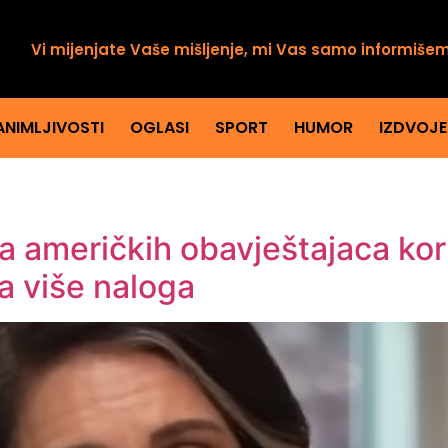
Vi mijenjate Vaše mišljenje, mi Vas samo informiše
ANIMLJIVOSTI
OGLASI
SPORT
HUMOR
IZDVOJ
a američkih obavještajaca kori
a više naloga