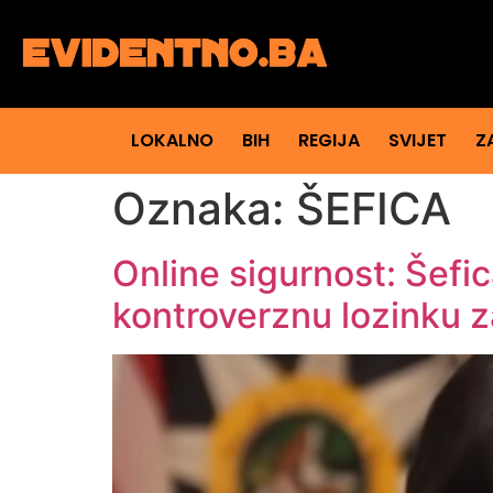
LOKALNO
BIH
REGIJA
SVIJET
Z
Oznaka:
ŠEFICA
Online sigurnost: Šefic
kontroverznu lozinku z