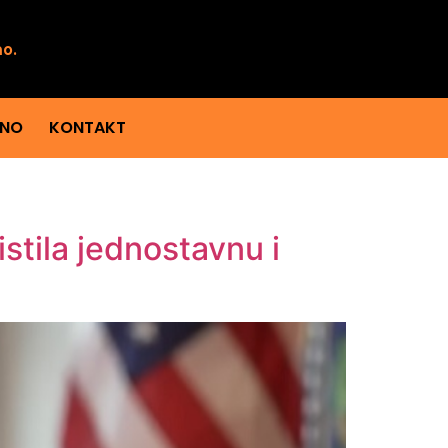
mo.
ENO
KONTAKT
stila jednostavnu i