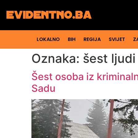
LOKALNO
BIH
REGIJA
SVIJET
Z
Oznaka:
šest ljudi
Šest osoba iz krimina
Sadu