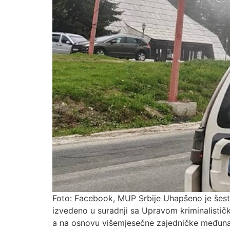
Foto: Facebook, MUP Srbije Uhapšeno je šest
izvedeno u suradnji sa Upravom kriminalističk
a na osnovu višemjesečne zajedničke međunaro