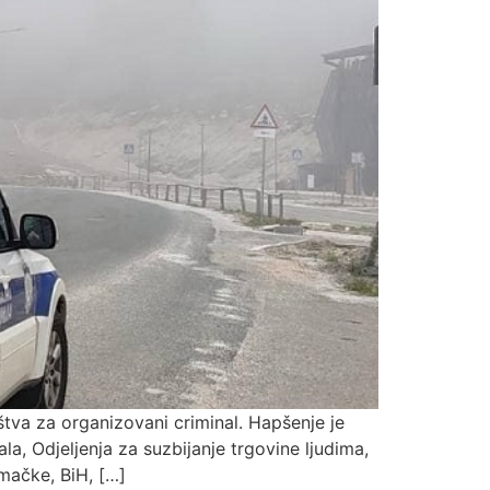
va za organizovani criminal. Hapšenje je
a, Odjeljenja za suzbijanje trgovine ljudima,
mačke, BiH, […]