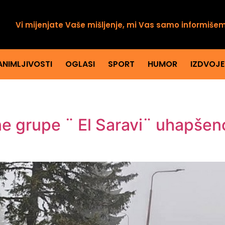
Vi mijenjate Vaše mišljenje, mi Vas samo informiše
ANIMLJIVOSTI
OGLASI
SPORT
HUMOR
IZDVOJ
lne grupe ¨ El Saravi¨ uhapše