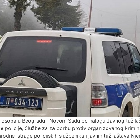
 osoba u Beogradu i Novom Sadu po nalogu Javnog tužilašt
e policije, Službe za za borbu protiv organizovanog kriminal
dne istrage policijskih službenika i javnih tužilaštava Nje