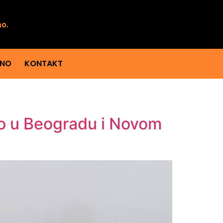
mo.
ENO
KONTAKT
no u Beogradu i Novom