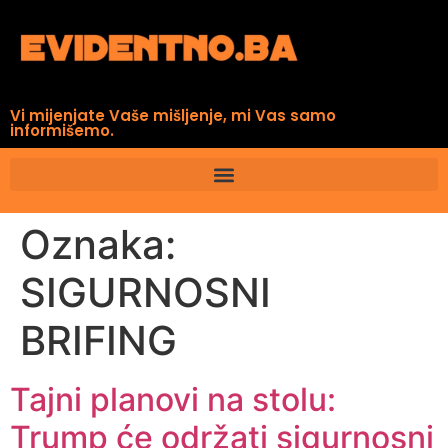
Vi mijenjate Vaše mišljenje, mi Vas samo
informišemo.
Oznaka:
SIGURNOSNI
BRIFING
Tajni planovi na stolu:
Trump će održati sigurnosni