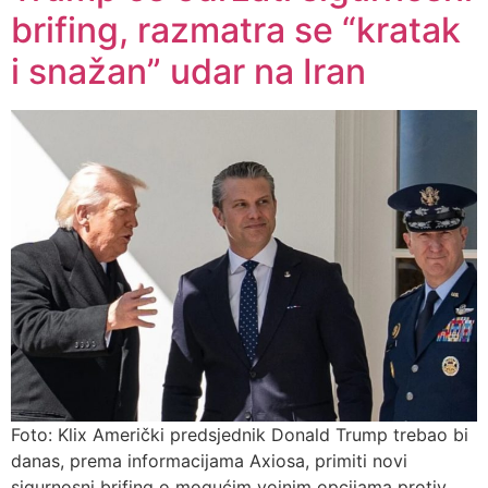
brifing, razmatra se “kratak
i snažan” udar na Iran
Foto: Klix Američki predsjednik Donald Trump trebao bi
danas, prema informacijama Axiosa, primiti novi
sigurnosni brifing o mogućim vojnim opcijama protiv