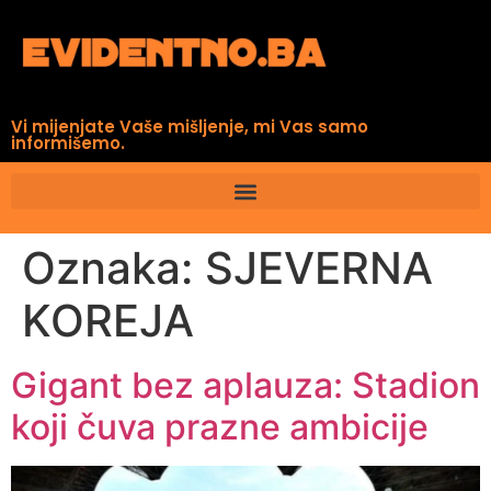
Vi mijenjate Vaše mišljenje, mi Vas samo
informišemo.
Oznaka:
SJEVERNA
KOREJA
Gigant bez aplauza: Stadion
koji čuva prazne ambicije