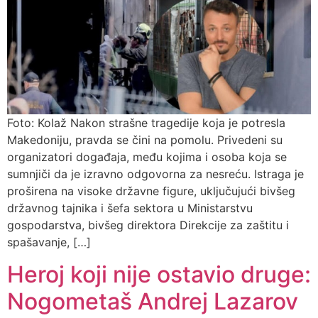
Foto: Kolaž Nakon strašne tragedije koja je potresla
Makedoniju, pravda se čini na pomolu. Privedeni su
organizatori događaja, među kojima i osoba koja se
sumnjiči da je izravno odgovorna za nesreću. Istraga je
proširena na visoke državne figure, uključujući bivšeg
državnog tajnika i šefa sektora u Ministarstvu
gospodarstva, bivšeg direktora Direkcije za zaštitu i
spašavanje, […]
Heroj koji nije ostavio druge:
Nogometaš Andrej Lazarov