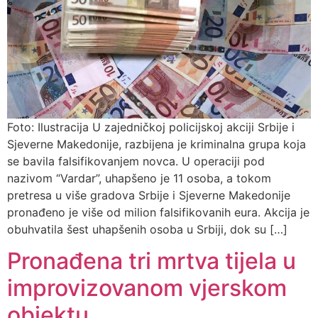
Foto: Ilustracija U zajedničkoj policijskoj akciji Srbije i
Sjeverne Makedonije, razbijena je kriminalna grupa koja
se bavila falsifikovanjem novca. U operaciji pod
nazivom “Vardar”, uhapšeno je 11 osoba, a tokom
pretresa u više gradova Srbije i Sjeverne Makedonije
pronađeno je više od milion falsifikovanih eura. Akcija je
obuhvatila šest uhapšenih osoba u Srbiji, dok su […]
Pronađena tri mrtva tijela u
improvizovanom vjerskom
objektu