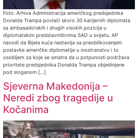
Foto: Arhiva Administracija američkog predsjednika
Donalda Trampa povlači skoro 30 karijernih diplomata
sa ambasadorskih i drugih visokih pozicija u
diplomatskim predstavništvima SAD u svijetu. AP
navodi da Bijela kuća nastavlja sa preoblikovanjem
postavke američke diplomatije u inostranstvu i to
osobljem za koje se smatra da u potpunosti podržava
prioritete predsjednika Donalda Trampa objedinjene
pod sloganom […]
Sjeverna Makedonija –
Neredi zbog tragedije u
Kočanima