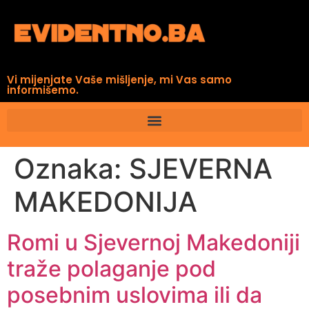
Vi mijenjate Vaše mišljenje, mi Vas samo
informišemo.
Oznaka:
SJEVERNA
MAKEDONIJA
Romi u Sjevernoj Makedoniji
traže polaganje pod
posebnim uslovima ili da