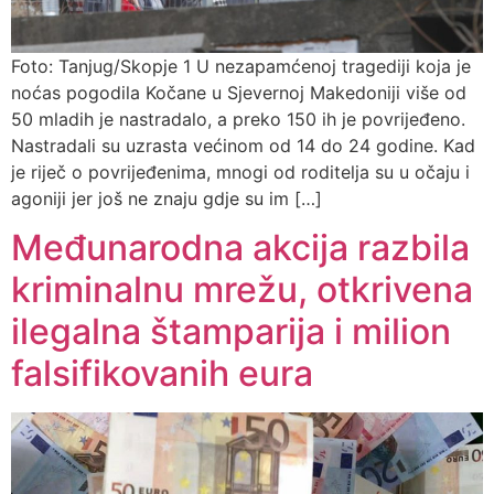
Foto: Tanjug/Skopje 1 U nezapamćenoj tragediji koja je
noćas pogodila Kočane u Sjevernoj Makedoniji više od
50 mladih je nastradalo, a preko 150 ih je povrijeđeno.
Nastradali su uzrasta većinom od 14 do 24 godine. Kad
je riječ o povrijeđenima, mnogi od roditelja su u očaju i
agoniji jer još ne znaju gdje su im […]
Međunarodna akcija razbila
kriminalnu mrežu, otkrivena
ilegalna štamparija i milion
falsifikovanih eura