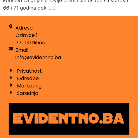
korišten za grijanje. Dvije preminule osobe su starosti
66 i 71 godina dok […]
Adresa:
Ozimice 1
77000 Bihać
Email:
info@evidentno.ba
Privatnost
Odredbe
Marketing
Saradnja