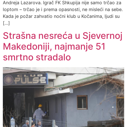
Andreja Lazarova. Igrač FK Shkupija nije samo trčao za
loptom – trčao je i prema opasnosti, ne misleći na sebe.
Kada je požar zahvatio noćni klub u Kočanima, ljudi su
[…]
Strašna nesreća u Sjevernoj
Makedoniji, najmanje 51
smrtno stradalo