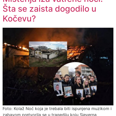
Šta se zaista dogodilo u
Kočevu?
Foto: Kolaž Noć koja je trebala biti ispunjena muzikom i
zabavom pretvorila se u tragediju koju Sjeverna