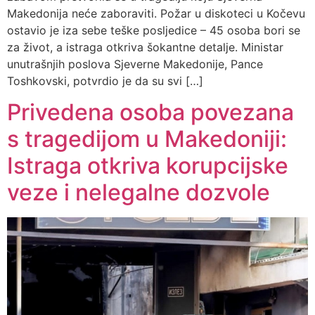
Makedonija neće zaboraviti. Požar u diskoteci u Kočevu
ostavio je iza sebe teške posljedice – 45 osoba bori se
za život, a istraga otkriva šokantne detalje. Ministar
unutrašnjih poslova Sjeverne Makedonije, Pance
Toshkovski, potvrdio je da su svi […]
Privedena osoba povezana
s tragedijom u Makedoniji:
Istraga otkriva korupcijske
veze i nelegalne dozvole