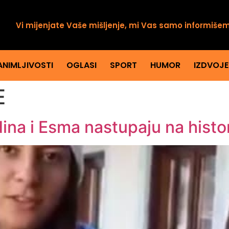
Vi mijenjate Vaše mišljenje, mi Vas samo informiše
ANIMLJIVOSTI
OGLASI
SPORT
HUMOR
IZDVOJ
E
dina i Esma nastupaju na histor