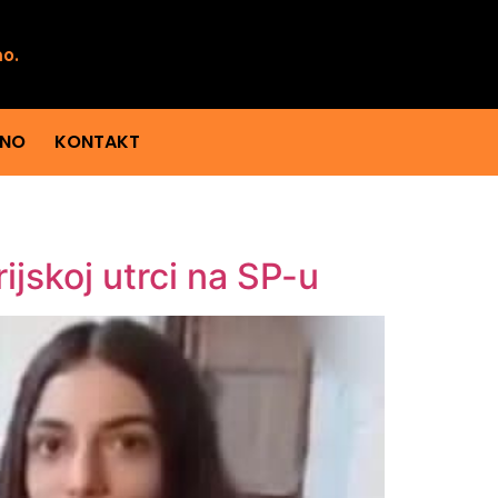
mo.
ENO
KONTAKT
ijskoj utrci na SP-u